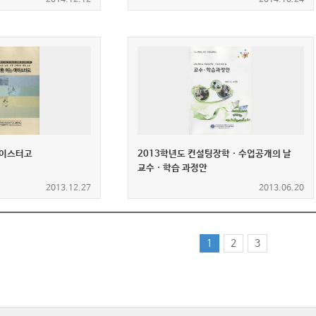
마이스터고
2013학년도 컨설팅장학 · 수업공개의 날
교수 · 학습 과정안
2013.12.27
2013.06.20
(current)
1
2
3