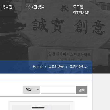
로그인
 박물관
학교간행물
SITEMAP
Home
학교간행물
교원역량강화
검
검
색
색
하
어
기