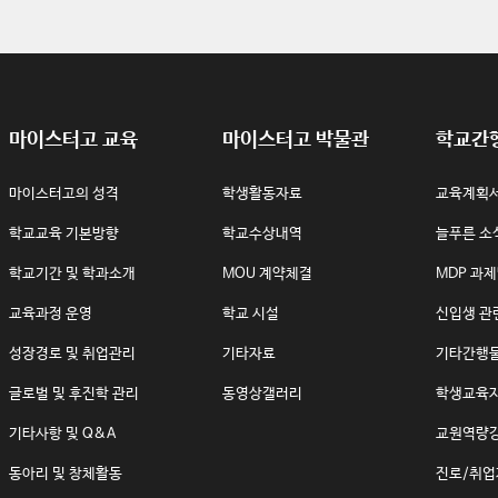
마이스터고 교육
마이스터고 박물관
학교간
마이스터고의 성격
학생활동자료
교육계획
학교교육 기본방향
학교수상내역
늘푸른 소
학교기간 및 학과소개
MOU 계약체결
MDP 과
교육과정 운영
학교 시설
신입생 관
성장경로 및 취업관리
기타자료
기타간행
글로벌 및 후진학 관리
동영상갤러리
학생교육
기타사항 및 Q&A
교원역량
동아리 및 창체활동
진로/취업