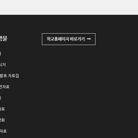
행물
학교홈페이지 바로가기
서
식지
제발표 자료집
련자료
물
자료
강화
자료